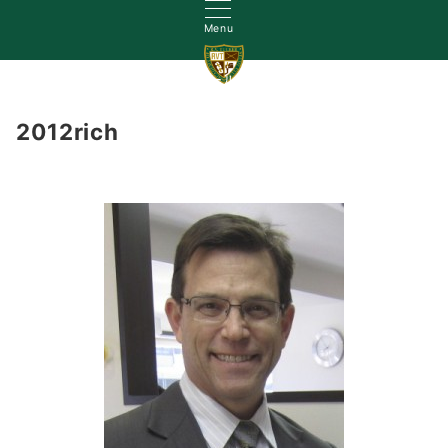
Menu
初めて訪れた方へ
なぜゴールド(金)？
学会活動
スタ
2012rich