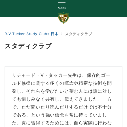
Menu
初めて訪れた方へ
なぜゴールド(金)？
学会活動
スタ
R.V.Tucker Study Clubs 日本
スタディクラブ
スタディクラブ
リチャード・V・タッカー先生は、保存的ゴー
ルド修復に関する多くの概念や精密な技術を開
発し、それらを学びたいと望む人には誰に対し
ても惜しみなく共有し、伝えてきました。一方
で、ただ聞いたり読んだりするだけでは不十分
である、という強い信念を常に持っていまし
た。真に習得するためには、自ら実際に行わな